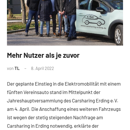
Mehr Nutzer als je zuvor
News
von
TL
8. April 2022
Der geplante Einstieg in die Elektromobilität mit einem
fünften Vereinsauto stand im Mittelpunkt der
Jahreshauptversammlung des Carsharing Erding e.V.
am 4. April. Die Anschaffung eines weiteren Fahrzeugs
ist wegen der stetig steigenden Nachfrage am
Carsharing in Erding notwendig, erklärte der