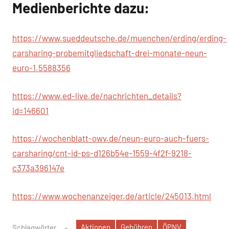
Medienberichte dazu:
https://www.sueddeutsche.de/muenchen/erding/erding-
carsharing-probemitgliedschaft-drei-monate-neun-
euro-1.5588356
https://www.ed-live.de/nachrichten_details?
id=146601
https://wochenblatt-owv.de/neun-euro-auch-fuers-
carsharing/cnt-id-ps-d126b54e-1559-4f2f-9218-
c373a396147e
https://www.wochenanzeiger.de/article/245013.html
Aktionen
Gebühren
ÖPNV
Schlagwörter