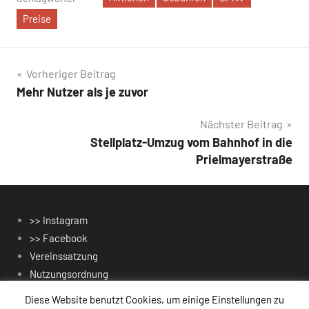
Preise
Beitragsnavigation
Vorheriger Beitrag
Mehr Nutzer als je zuvor
Nächster Beitrag
Stellplatz-Umzug vom Bahnhof in die
Prielmayerstraße
>> Instagram
>> Facebook
Vereinssatzung
Nutzungsordnung
Gebührenordnung
Diese Website benutzt Cookies, um einige Einstellungen zu