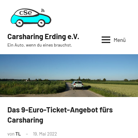
Zum
Inhalt
springen
Carsharing Erding e.V.
Menü
Ein Auto, wenn du eines brauchst.
Das 9-Euro-Ticket-Angebot fürs
News
Carsharing
von
TL
19. Mai 2022