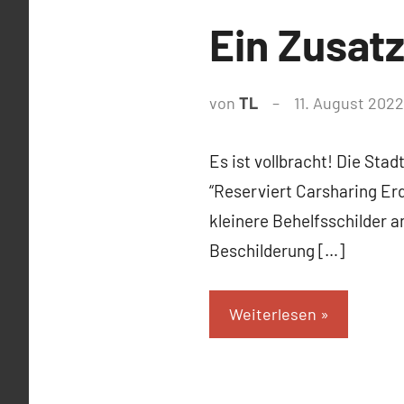
News
Ein Zusatz
von
TL
11. August 2022
Es ist vollbracht! Die Stad
“Reserviert Carsharing Erd
kleinere Behelfsschilder 
Beschilderung […]
Weiterlesen