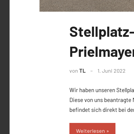
News
Stellplat
Prielmaye
von
TL
1. Juni 2022
Wir haben unseren Stellpla
Diese von uns beantragte 
befindet sich direkt bei d
Weiterlesen