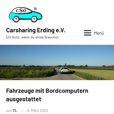
Zum
Inhalt
springen
Carsharing Erding e.V.
Menü
Ein Auto, wenn du eines brauchst.
Fahrzeuge mit Bordcomputern
News
ausgestattet
von
TL
8. März 2020