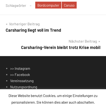
Bordcomputer
Caruso
Schlagwörter
Beitragsnavigation
Vorheriger Beitrag
Carsharing liegt voll im Trend
Nächster Beitrag
Carsharing-Verein bleibt trotz Krise mobil
>> Instagram
>> Facebook
Vereinssatzung
Nutzungsordnung
Gebührenordnung
Diese Website benutzt Cookies, um einige Einstellungen zu
Datenschutzerklärung
personalisieren. Sie können dies aber auch abschalten.
Impressum